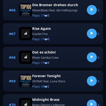
Die Bremer drehen durch
›
#66
WeserBeatz feat. die Hafenjungs
Plays: 17
3
Rise Again
›
#67
Scarlet Fire
Plays: 17
8
Dat es schön!
›
#68
Rhein Samba Crew
Plays: 17
4
Forever Tonight
›
#69
SKYRAY feat. Luna D’oro
Plays: 16
1
Midnight Brass
›
#70
Brass District Collective