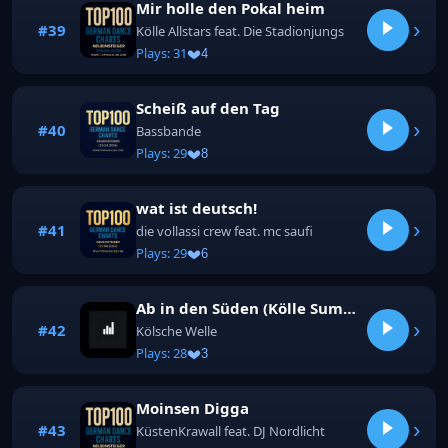
Mir holle den Pokal heim
›
#39
Kölle Allstars feat. Die Stadionjungs
Plays: 31
4
Scheiß auf den Tag
›
#40
Bassbande
Plays: 29
8
wat ist deutsch!
›
#41
die vollassi crew feat. mc saufi
Plays: 29
6
Ab in den Süden (Kölle Summer Mix)
›
#42
Kölsche Welle
Plays: 28
3
Moinsen Digga
›
#43
KüstenKrawall feat. DJ Nordlicht