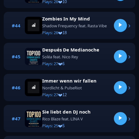
Plays: 28
10
Zombies In My Mind
›
#44
Shadow Frequency feat. Rasta Vibe
Plays: 28
18
Después De Medianoche
›
#45
Soléa feat. Nico Rey
Plays: 27
6
Immer wenn wir fallen
›
#46
Nordlicht & PulseRiot
Plays: 27
12
Sie liebt den DJ noch
›
#47
Rico Blaze feat. LINA V
Plays: 25
5