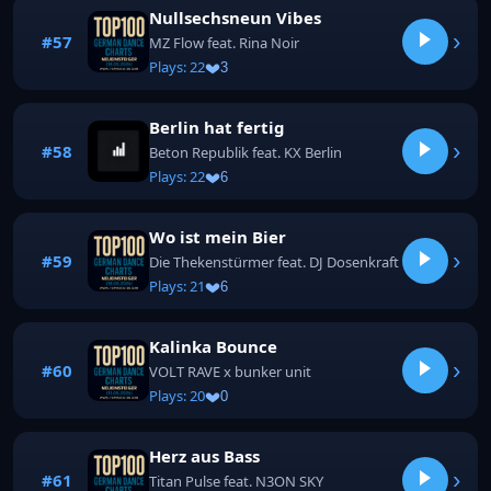
Nullsechsneun Vibes
›
#57
MZ Flow feat. Rina Noir
Plays: 22
3
Berlin hat fertig
›
#58
Beton Republik feat. KX Berlin
Plays: 22
6
Wo ist mein Bier
›
#59
Die Thekenstürmer feat. DJ Dosenkraft
Plays: 21
6
Kalinka Bounce
›
#60
VOLT RAVE x bunker unit
Plays: 20
0
Herz aus Bass
›
#61
Titan Pulse feat. N3ON SKY