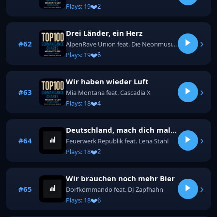
Plays: 19
2
Drei Länder, ein Herz
›
#62
AlpenRave Union feat. Die Neonmusikanten
Plays: 19
6
Wir haben wieder Luft
›
#63
Mia Montana feat. Cascadia X
Plays: 18
4
Deutschland, mach dich mal locker
›
#64
Feuerwerk Republik feat. Lena Stahl
Plays: 18
2
Wir brauchen noch mehr Bier
›
#65
Dorfkommando feat. DJ Zapfhahn
Plays: 18
6