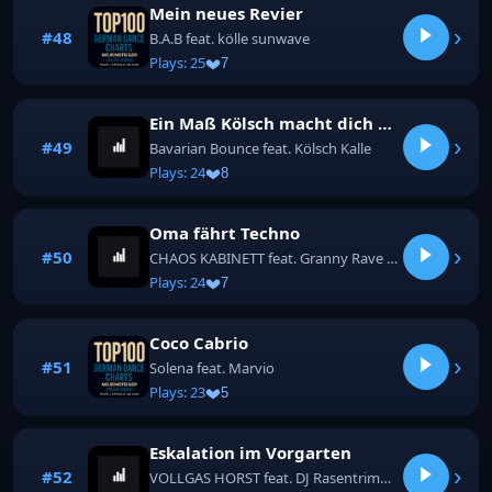
Mein neues Revier
›
#48
B.A.B feat. kölle sunwave
Plays: 25
7
Ein Maß Kölsch macht dich wieder fit
›
#49
Bavarian Bounce feat. Kölsch Kalle
Plays: 24
8
Oma fährt Techno
›
#50
CHAOS KABINETT feat. Granny Rave & MC Kartoffel
Plays: 24
7
Coco Cabrio
›
#51
Solena feat. Marvio
Plays: 23
5
Eskalation im Vorgarten
›
#52
VOLLGAS HORST feat. DJ Rasentrimmer