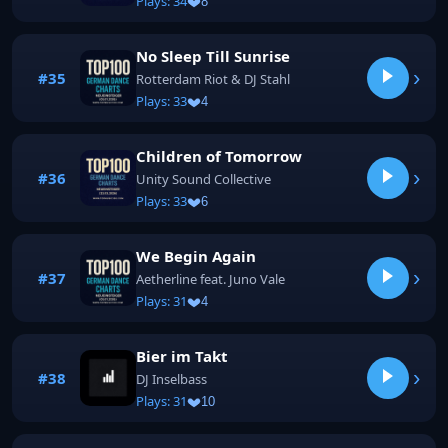
Plays: 34
8
No Sleep Till Sunrise
›
#35
Rotterdam Riot & DJ Stahl
Plays: 33
4
Children of Tomorrow
›
#36
Unity Sound Collective
Plays: 33
6
We Begin Again
›
#37
Aetherline feat. Juno Vale
Plays: 31
4
Bier im Takt
›
#38
DJ Inselbass
Plays: 31
10