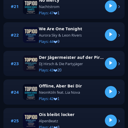
No Mercy
›
#21
Nachtstrom
Plays: 47
1
We Are One Tonight
›
#22
Aurora Sky & Leon Rivers
Plays: 44
9
Der Jägermeister auf der Pirsch
›
#23
DJ Hirsch & Die Partyjäger
Plays: 43
20
Offline, Aber Bei Dir
›
#24
NeonKöln feat. Lia Nova
Plays: 42
1
Ois bleibt locker
›
#25
AlpenBeatz
Plays: 41
8