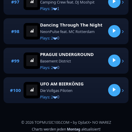
›
#97
Camping Crew feat. DJ Moshpit
Plays: 3
1
Dancing Through The Night
›
#98
NeonPulse feat. MC Rotterdam
Plays: 2
0
PRAGUE UNDERGROUND
›
#99
Basement District
Plays: 2
0
UFO AM BIERKÖNIG
›
#100
Die Vollgas Piloten
Plays: 2
0
© 2026 TOPMUSIC100.COM • by DjdatX• NO WAREZ
Charts werden jeden
Montag
aktualisiert!