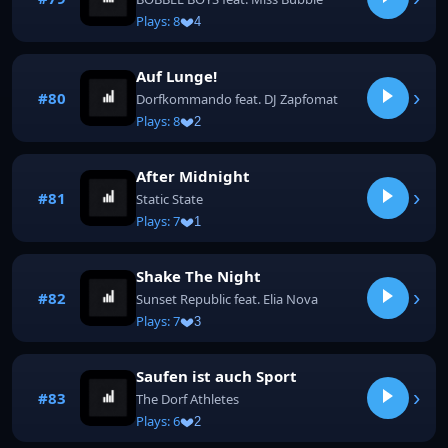
Plays: 8
4
Auf Lunge!
›
#80
Dorfkommando feat. DJ Zapfomat
Plays: 8
2
After Midnight
›
#81
Static State
Plays: 7
1
Shake The Night
›
#82
Sunset Republic feat. Elia Nova
Plays: 7
3
Saufen ist auch Sport
›
#83
The Dorf Athletes
Plays: 6
2