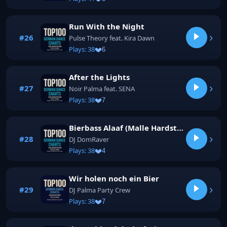
Run With the Night
›
#26
Pulse Theory feat. Kira Dawn
Plays: 38
6
After the Lights
›
#27
Noir Palma feat. SENA
Plays: 38
7
Bierbass Alaaf (Malle Hardstyle)
›
#28
DJ DomRaver
Plays: 38
4
Wir holen noch ein Bier
›
#29
DJ Palma Party Crew
Plays: 38
7