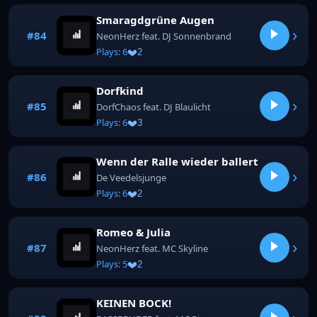
Smaragdgrüne Augen
›
#84
NeonHerz feat. DJ Sonnenbrand
Plays: 6
2
Dorfkind
›
#85
DorfChaos feat. DJ Blaulicht
Plays: 6
3
Wenn der Ralle wieder ballert
›
#86
De Veedelsjunge
Plays: 6
2
Romeo & Julia
›
#87
NeonHerz feat. MC Skyline
Plays: 5
2
KEINEN BOCK!