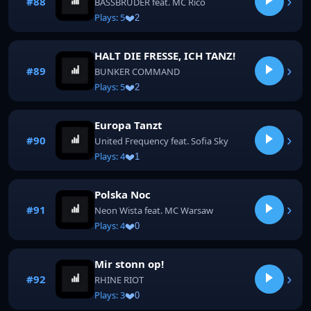
›
#88
BASSBRUDER feat. MC Rico
Plays: 5
2
HALT DIE FRESSE, ICH TANZ!
›
#89
BUNKER COMMAND
Plays: 5
2
Europa Tanzt
›
#90
United Frequency feat. Sofia Sky
Plays: 4
1
Polska Noc
›
#91
Neon Wista feat. MC Warsaw
Plays: 4
0
Mir stonn op!
›
#92
RHINE RIOT
Plays: 3
0