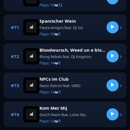
Plays: 16
11
Spanischer Wein
›
#71
Fiesta Amigos feat. DJ Sol
Plays: 15
2
Bloodwursch, Weed un e blond Mädche
›
#72
Rhing Rebels feat. DJ Kingston
Plays: 14
5
NPCs im Club
›
#73
Neon District feat. VØID
Plays: 13
3
Kom Met Mij
›
#74
Dutch Neon feat. Lotte Sky
Plays: 12
3