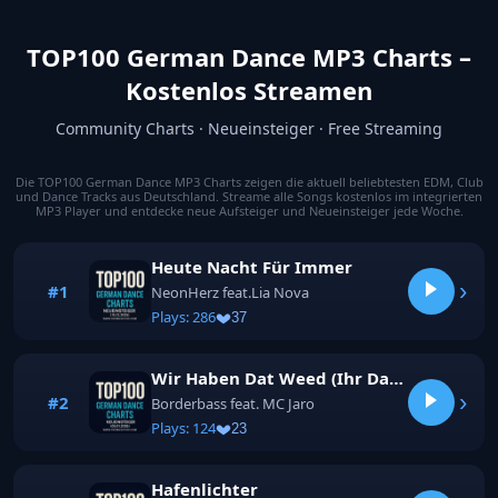
TOP100 German Dance MP3 Charts –
Kostenlos Streamen
Community Charts · Neueinsteiger · Free Streaming
Die TOP100 German Dance MP3 Charts zeigen die aktuell beliebtesten EDM, Club
und Dance Tracks aus Deutschland. Streame alle Songs kostenlos im integrierten
MP3 Player und entdecke neue Aufsteiger und Neueinsteiger jede Woche.
Heute Nacht Für Immer
›
#1
NeonHerz feat.Lia Nova
Plays: 286
37
Wir Haben Dat Weed (Ihr Dat Bier)
›
#2
Borderbass feat. MC Jaro
Plays: 124
23
Hafenlichter