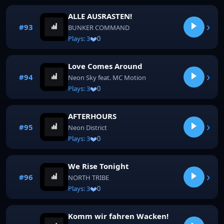
ALLE AUSRASTEN!
›
#93
BUNKER COMMAND
Plays: 3
0
Love Comes Around
›
#94
Neon Sky feat. MC Motion
Plays: 3
0
AFTERHOURS
›
#95
Neon District
Plays: 3
0
We Rise Tonight
›
#96
NORTH TRIBE
Plays: 3
0
Komm wir fahren Wacken!