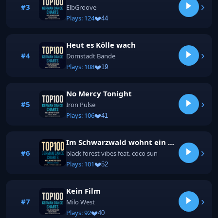
›
#3
ElbGroove
Plays: 124
44
Heut es Kölle wach
›
#4
Domstadt Bande
Plays: 108
19
No Mercy Tonight
›
#5
Iron Pulse
Plays: 106
41
Im Schwarzwald wohnt ein Räuchermännchen
›
#6
black forest vibes feat. coco sun
Plays: 101
52
Kein Film
›
#7
Milo West
Plays: 92
40