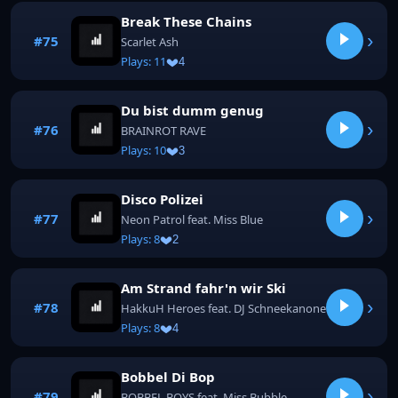
Break These Chains
›
#75
Scarlet Ash
Plays: 11
4
Du bist dumm genug
›
#76
BRAINROT RAVE
Plays: 10
3
Disco Polizei
›
#77
Neon Patrol feat. Miss Blue
Plays: 8
2
Am Strand fahr'n wir Ski
›
#78
HakkuH Heroes feat. DJ Schneekanone
Plays: 8
4
Bobbel Di Bop
›
#79
BOBBEL BOYS feat. Miss Bubble