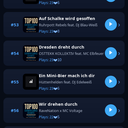
Plays: 23
6
Auf Schalke wird gesoffen
›
#53
Ruhrpott Rebels feat. DJ Blau-Weiß
Plays: 23
8
Dresden dreht durch
›
#54
OSTTEKK KOLLEKTIV feat. MC Elbfeuer
Plays: 23
10
Ein Mini-Bier mach ich dir
›
#55
Hüttenhelden feat. DJ Edelweiß
Plays: 23
6
Wir drehen durch
›
#56
RaveNation x MC Voltage
Plays: 22
5