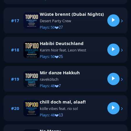
Wüste brennt (Dubai Nights)
›
#17
Desert Party Crew
Plays: 50
27
Habibi Deutschland
›
#18
Karim Noir feat. Leon West
Plays: 50
25
Mir danze Hakkuh
›
#19
ravekölsch
Plays: 48
7
chill doch mal, alaaf!
›
#20
kölle vibes feat. rio sol
Plays: 48
13