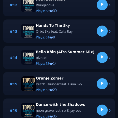
›
#12
Rhingroove
Plays: 68
30
Hands To The Sky
›
#13
Orbit Sky feat. Calla Ray
Plays: 61
8
Bella Köln (Afro Summer Mix)
›
#14
RivaSol
Plays: 53
14
Oranje Zomer
›
#15
Dutch Thunder feat. Luna Sky
Plays: 53
29
Dance with the Shadows
›
#16
neon grave feat. rlx & jay soul
Plays: 52
36