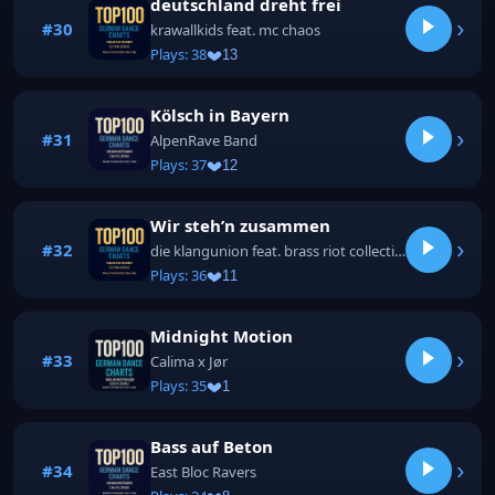
deutschland dreht frei
›
#30
krawallkids feat. mc chaos
Plays: 38
13
Kölsch in Bayern
›
#31
AlpenRave Band
Plays: 37
12
Wir steh’n zusammen
›
#32
die klangunion feat. brass riot collective
Plays: 36
11
Midnight Motion
›
#33
Calima x Jør
Plays: 35
1
Bass auf Beton
›
#34
East Bloc Ravers