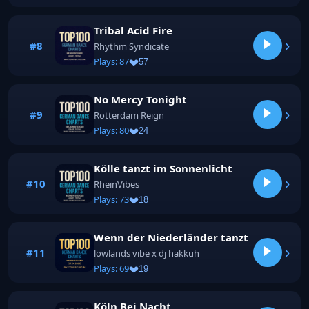
Tribal Acid Fire
›
#8
Rhythm Syndicate
Plays: 87
57
No Mercy Tonight
›
#9
Rotterdam Reign
Plays: 80
24
Kölle tanzt im Sonnenlicht
›
#10
RheinVibes
Plays: 73
18
Wenn der Niederländer tanzt
›
#11
lowlands vibe x dj hakkuh
Plays: 69
19
Köln Bei Nacht